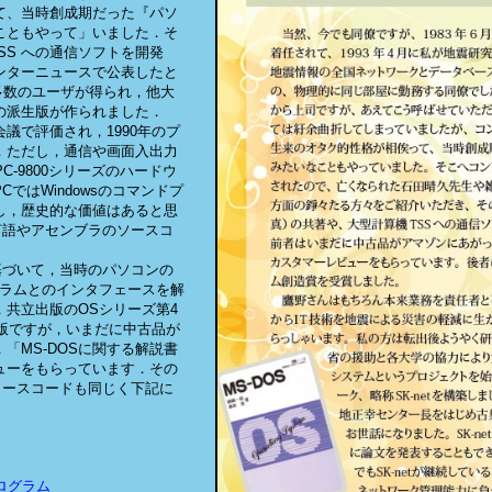
て、当時創成期だった『パソ
こともやって」いました．そ
TSS への通信ソフトを開発
ンターニュースで公表したと
多数のユーザが得られ，他大
の派生版が作られました．
議で評価され，1990年のプ
．ただし，通信や画面入出力
C-9800シリーズのハードウ
ではWindowsのコマンドプ
し，歴史的な価値はあると思
言語やアセンブラのソースコ
に基づいて，当時のパソコンの
ログラムとのインタフェースを解
共立出版のOSシリーズ第4
に初版ですが，いまだに中古品が
「MS-DOSに関する解説書
ューをもらっています．その
ソースコードも同じく下記に
ログラム