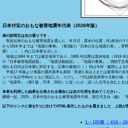
日本付近のおもな被害地震年代表（2026年版）
表の説明文は次の通りです．
有史以来のおもな被害地震を選んだ．年月日，震央の位置，
M
相当のマグ
J
から1918 年までは『地震の事典』（第2版の「日本の主な地震の表」，茅
暦），（ ）内に日本暦を示した．
地域は1884 年までは被災地等であり，1885 年以降は震央地名（191
や『日本被害地震総覧』，『地震活動総説』，『地震の事典』，消防庁災害情
現れる日付は日本暦に対応する．記事の最後の［ ］内は今村・飯田による
平成17 年版より地震の選択基準を原則「死者1 名以上または家屋等の全壊
ュードを記号Mwとともに併記した．ただし，＊印は防災科研や文献の値．
に『地震学』（第3 版，宇津，2001）に従ったが，誤った元号を含むとき
本表を利用した結果を公表される場合には次の引用を含めてください．
纐纈一起，2025，日本付近のおもな被害地震年代表，国立天文台（編）「理科年表
以下のリンクに表を5つに分けてHTML表示したものを置きました．上段が
1～100番（ 416～1