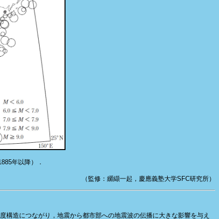
885年以降）．
（監修：纐纈一起，慶應義塾大学SFC研究所）
速度構造につながり，地震から都市部への地震波の伝播に大きな影響を与え