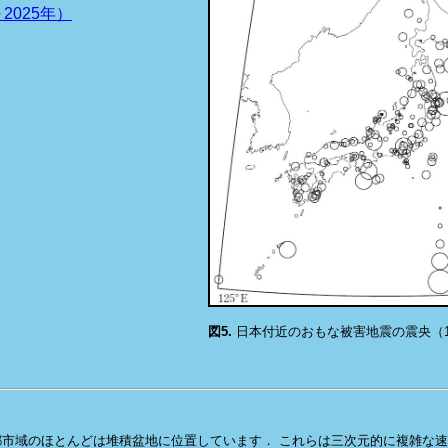
～2025年）
図5.
日本付近のおもな被害地震の震央（1
市域のほとんどは堆積盆地に位置しています． これらは三次元的に複雑な