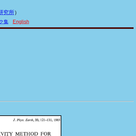
研究所
）
ク集
English