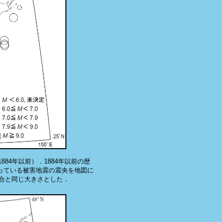
84年以前）．1884年以前の歴
っている被害地震の震央を地図に
場合と同じ大きさとした．