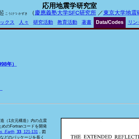
応用地震学研究室
起
（
慶應義塾大学SFC研究所
／
東京大学地震
こうけつ かずき
ックス
人々
研究活動
教育活動
著書
Data/Codes
リン
998年）
）
成層構造（1次元構造）内の点震
のFortranコードを開発
s. Earth
,
33
, 121-131
，図
タなどのパッケージを長く