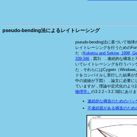
pseudo-bending法によるレイトレーシング
pseudo-bending法に基づい
レイトレーシングを行うためのFor
た（
Koketsu and Sekine, 1998,
Ge
339-346
，図3）．連続的な構造と
いてレイトレーシングを行うパッ
た．それらにはCygwin（Window
ドをコンパイルし実行した結果が
中の波線が下図）．論文に必要に
ていますが，理論や定式化のより
物理学』
の3.2.2～3.2.3節にあり
連続的な構造のためのパッ
不連続面がある構造のため