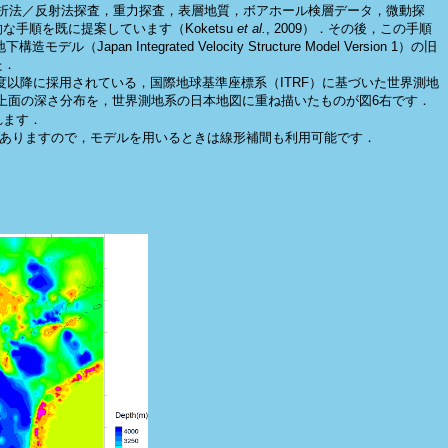
折法／反射法探査，重力探査，表層地質，ボアホール検層データ，微動探
順を既に提案しています（Koketsu
et al.
, 2009）．その後，この手順
egrated Velocity Structure Model Version 1）の旧
た．
2年度以降に採用されている，国際地球基準座標系（ITRF）に基づいた世界測地
s）の上面の深さ分布を，世界測地系の日本地図に重ね描いたものが図6右です．
れます．
てありますので，モデルを用いるときは線形補間も利用可能です．