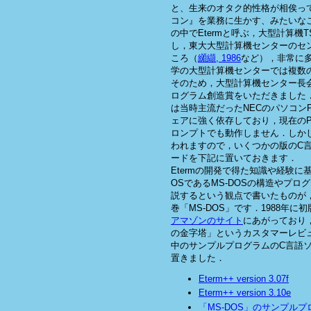
と、生来のオタク的性格が相俟っ
コン』を業務に生かす、みたいな
の中でEtermと呼ぶ，大型計算機
し，東大大型計算機センターのセ
ころ（
纐纈, 1986
など），非常に
学の大型計算機センターでは複数
そのため，大型計算機センター長会
ログラム創造賞をいただきました
は当時主流だったNECのパソコンP
ェアに強く依存しており，現在のPC
ロンプトでも動作しません．しか
われますので，いくつかの版のC
ードを下記に置いておきます．
Etermの開発で得た知識や経験
OSであるMS-DOSの構造やプ
説するという観点で書いたものが，
巻「MS-DOS」です．1988年
アマゾンのサイト
にあがっており，
の金字塔」というカスタマーレビ
中のサンプルプログラムのC言語
置きました．
Eterm++ version 3.07f
Eterm++ version 3.10e
「MS-DOS」のサンプルプ