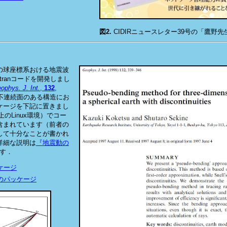
図2.
CIDIRニュースレター39号の「鷹野
て地球の球座標系おける地震波
tranコードを開発しまし
ophys. J. Int.
,
132
,
不連続面のある構造にお
ケージを下記に置きまし
s上のLinux環境）でコー
含まれています（前者の
して十分なことが書かれ
詳細な説明は
『地震動の
ます．
ケージ
のパッケージ