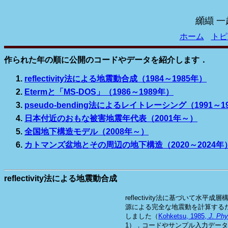
纐纈 一
ホーム
トピ
作られた年の順に公開のコードやデータを紹介します．
reflectivity法による地震動合成（1984～1985年）
Etermと「MS-DOS」（1986～1989年）
pseudo-bending法によるレイトレーシング（1991～1
日本付近のおもな被害地震年代表（2001年～）
全国地下構造モデル（2008年～）
カトマンズ盆地とその周辺の地下構造（2020～2024年
reflectivity法による地震動合成
reflectivity法に基づいて水平
源による完全な地震動を計算するため
しました（
Kohketsu, 1985,
J. Phy
1）．コードやサンプル入力デー