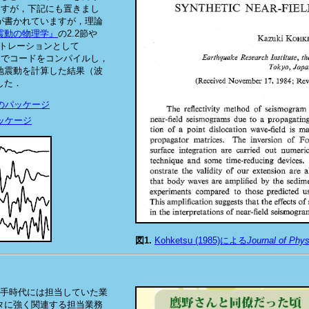
公開していますが，下記にも置きまし
が書かれていますが，理論
震動の物理学』
の2.2節や
ストレーションとして
x環境）でコードをコンパイルし，
地震動を計算した結果（波
した．
のパッケージ
ッケージ
図1.
Kohketsu (1985)による
Journal of Phys
助手時代には担当していた業
タに強く関連する担当業務