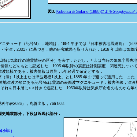
図3.
Koketsu & Sekine (1998)による
Geophysical J
ニチュード（記号M），地域は，1884 年までは『日本被害地震総覧』（599–2
野・宇津，2001）に基づき，他の研究成果も取り入れた．1919 年以降は
9 年以降は気象庁の地震情報の区分）を表す．ただし，＊印は当時の気象庁震央
報などをもとに記述した．1996 年以降の震度は計測震度．関連死について
津波規模である．被害情報は原則，5年経過で確定とする．
（潰）1以上または津波規模1以上」とし1885 年まで遡って適用した．また
遠地津波の項にある記号Msは震源の表面波マグニチュード．被害等級，津波
はそれを日本暦に< >付きで追記した．1960年以降は気象庁命名のものから
2026」，丸善出版，766-803.
歴史地震部分，下段は近現代部分．
648年）