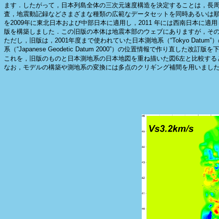
ます．したがって，日本列島全体の三次元速度構造を決定することは，長
査，地震動記録などさまざまな種類の広範なデータセットを同時あるいは順次
を2009年に東北日本および中部日本に適用し，2011 年には西南日本に適用しました．さら
版を構築しました．この旧版の本体は地震本部のウェブにありますが，その
ただし，旧版は，2001年度まで使われていた日本測地系（“Tokyo Da
系（“Japanese Geodetic Datum 2000”）の位置情報で作り直
これを，旧版のものと日本測地系の日本地図を重ね描いた図6左と比較する
なお，モデルの構築や測地系の変換には多点のクリギング補間を用いました