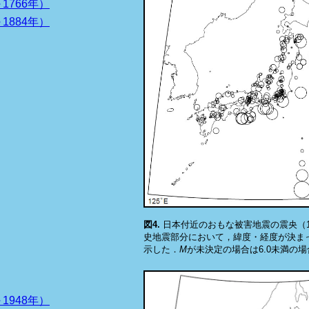
～1766年）
～1884年）
図4.
日本付近のおもな被害地震の震央（18
史地震部分において，緯度・経度が決ま
示した．
M
が未決定の場合は6.0未満の
～1948年）