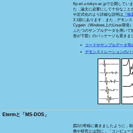
ftp.eri.u-tokyo.ac.jpで
た．論文に必要にして十分なこと
や定式化のより詳細な説明は
『地
3.1節にあります．また，デモン
Cygwin（Windows上のLinu
ふたつのサンプルデータを用いて
形が下図）のパッケージも置きま
コードやサンプルデータ等
デモンストレーションのパ
Etermと「MS-DOS」
図2の寄稿に書きましたように，
務や研究とは別に，「コンピュー