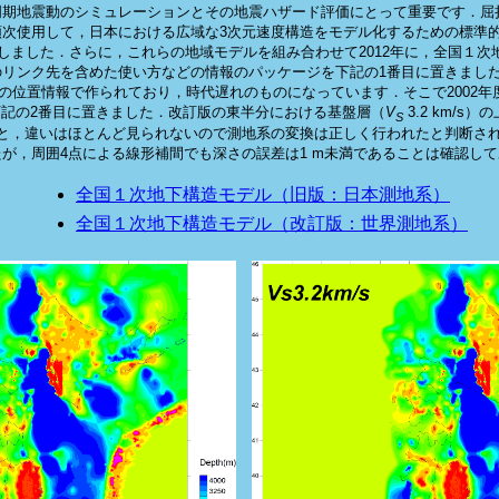
周期地震動のシミュレーションとその地震ハザード評価にとって重要です．屈
使用して，日本における広域な3次元速度構造をモデル化するための標準的な手
に，これらの地域モデルを組み合わせて2012年に，全国１次地下構造モデル（Japan Int
リンク先を含めた使い方などの情報のパッケージを下記の1番目に置きまし
tum”）の位置情報で作られており，時代遅れのものになっています．そこで200
した改訂版を下記の2番目に置きました．改訂版の東半分における基盤層（
V
3.2 km/
S
と，違いはほとんど見られないので測地系の変換は正しく行われたと判断さ
が，周囲4点による線形補間でも深さの誤差は1 m未満であることは確認し
全国１次地下構造モデル（旧版：日本測地系）
全国１次地下構造モデル（改訂版：世界測地系）